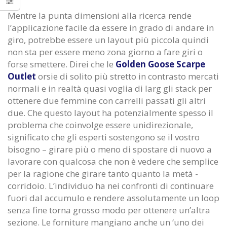
Mentre la punta dimensioni alla ricerca rende
l’applicazione facile da essere in grado di andare in
giro, potrebbe essere un layout più piccola quindi
non sta per essere meno zona giorno a fare giri o
forse smettere. Direi che le
Golden Goose Scarpe
Outlet
orsie di solito più stretto in contrasto mercati
normali e in realtà quasi voglia di larg gli stack per
ottenere due femmine con carrelli passati gli altri
due. Che questo layout ha potenzialmente spesso il
problema che coinvolge essere unidirezionale,
significato che gli esperti sostengono se il vostro
bisogno – girare più o meno di spostare di nuovo a
lavorare con qualcosa che non è vedere che semplice
per la ragione che girare tanto quanto la metà -
corridoio. L’individuo ha nei confronti di continuare
Season the things regular we see
Foundation for Cancer Resear
hurt New York Jets Authentic Jersey
eSports
fuori dal accumulo e rendere assolutamente un loop
June 12, 2020
June 12, 2020
senza fine torna grosso modo per ottenere un’altra
sezione. Le forniture mangiano anche un ‘uno dei