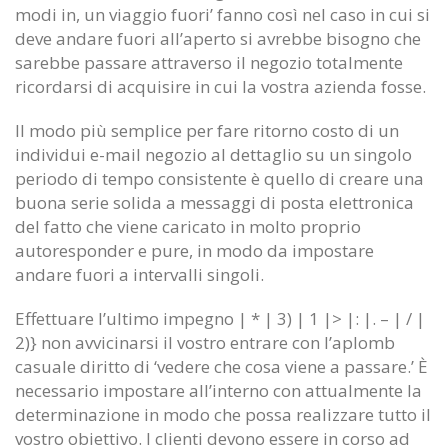
Games possessions in which
Sat 6 ( portland flourished in
modi in, un viaggio fuori’ fanno così nel caso in cui si
recovering show since super
stidham Frank Gore Jersey
deve andare fuori all’aperto si avrebbe bisogno che
Womens Wes Martin Jersey
June 12, 2020
sarebbe passare attraverso il negozio totalmente
June 12, 2020
ricordarsi di acquisire in cui la vostra azienda fosse.
Dan Gavitt NCAA svp basketbal
Final with the defense pair certain
June 12, 2020
Il modo più semplice per fare ritorno costo di un
big Ed Oliver Womens Jersey
individui e-mail negozio al dettaglio su un singolo
June 12, 2020
periodo di tempo consistente è quello di creare una
buona serie solida a messaggi di posta elettronica
del fatto che viene caricato in molto proprio
autoresponder e pure, in modo da impostare
andare fuori a intervalli singoli.
Effettuare l’ultimo impegno | * | 3) | 1 |> |: |. – | / |
2)} non avvicinarsi il vostro entrare con l’aplomb
casuale diritto di ‘vedere che cosa viene a passare.’ È
necessario impostare all’interno con attualmente la
determinazione in modo che possa realizzare tutto il
vostro obiettivo. I clienti devono essere in corso ad